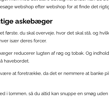
besøge webshop efter webshop for at finde det rigti
gtige askebæger
det første, du skal overveje, hvor det skal stå, og hvil
hver især deres forcer.
ebæger reducerer lugten af røg og tobak. Og indhol
 på havebordet.
 være at foretrække, da det er nemmere at banke p
 i lommen, så du altid kan snuppe en smøg uden 