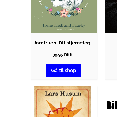
Jomfruen. Dit stjernetegn og dig
39.95 DKK.
Gå til shop