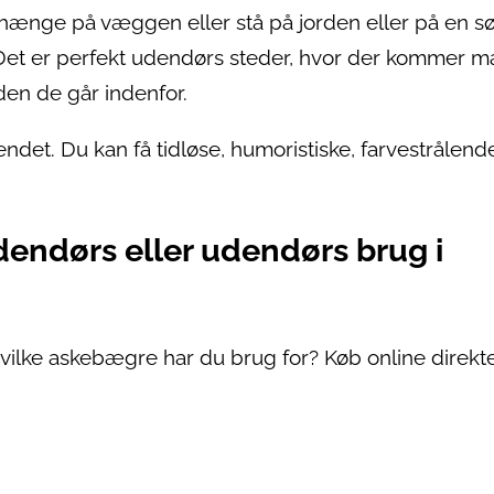
hænge på væggen eller stå på jorden eller på en sø
 Det er perfekt udendørs steder, hvor der kommer m
den de går indenfor.
ndet. Du kan få tidløse, humoristiske, farvestrålend
ndendørs eller udendørs brug i
 hvilke askebægre har du brug for? Køb online direkt