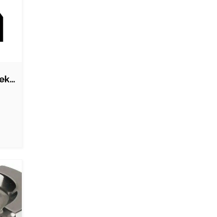
Askebæger Med Glødekant Rustfrit Stål…