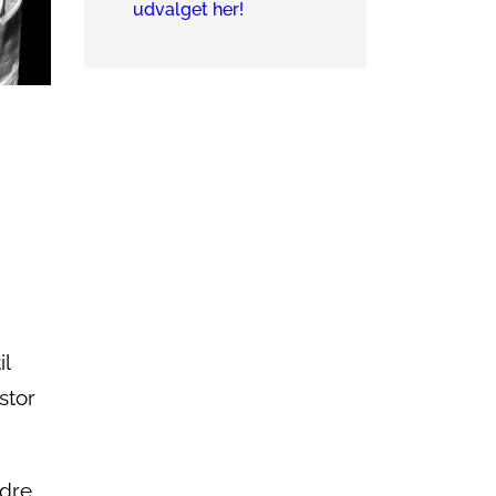
udvalget her!
il
stor
edre