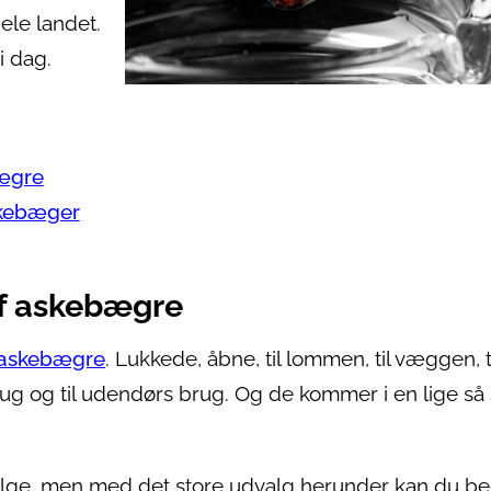
ele landet.
i dag.
bægre
skebæger
 af askebægre
r askebægre
. Lukkede, åbne, til lommen, til væggen, t
 brug og til udendørs brug. Og de kommer i en lige så 
ælge, men med det store udvalg herunder kan du b