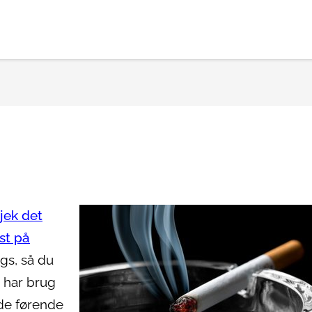
tjek det
st på
gs, så du
 har brug
de førende